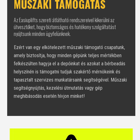
MŰSZAKI TÁMOGATÁS
Az Easiuplifts szereti átlátható rendszereivel kikerülni az
útvesztőket, hogy biztonságos és hatékony szolgáltatást
nyújtsunk minden ügyfelünknek.
Ezért van egy elkötelezett műszaki támogató csapatunk,
amely biztosítja, hogy minden gépünk teljes mértékben
felkészülten hagyja el a depóinkat és azokat a bérbeadás
helyszínén is támogatni tudjuk szakértő mérnökeink és
tapasztalt szervizes munkatársaink segítségével. Műszaki
segítségnyújtás, kezelési útmutatás vagy gép
meghibásodás esetén hívjon minket!