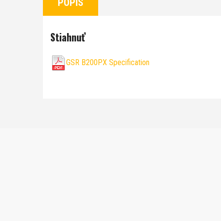
POPIS
Stiahnuť
GSR B200PX Specification