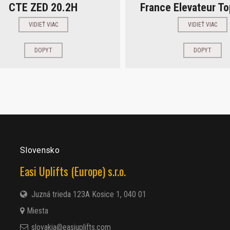
CTE ZED 20.2H
France Elevateur To
VIDIEŤ VIAC
VIDIEŤ VIAC
DOPYT
DOPYT
Slovensko
Easi Uplifts (Europe) s.r.o.
Juzná trieda 123A Kosice 1, 040 01
Miesta
slovakia@easiuplifts.com