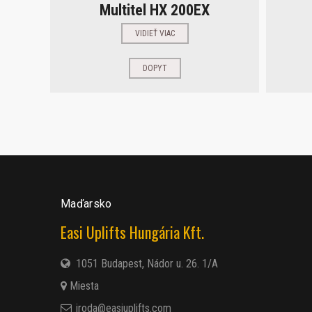
Multitel HX 200EX
VIDIEŤ VIAC
DOPYT
Maďarsko
Easi Uplifts Hungária Kft.
1051 Budapest, Nádor u. 26. 1/A
Miesta
iroda@easiuplifts.com