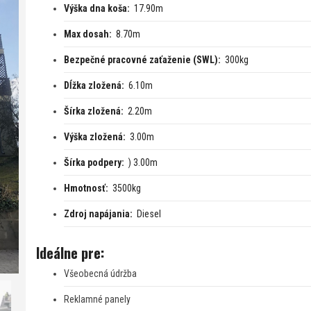
Výška dna koša:
17.90m
Max dosah:
8.70m
Bezpečné pracovné zaťaženie (SWL):
300kg
Dĺžka zložená:
6.10m
Šírka zložená:
2.20m
Výška zložená:
3.00m
Šírka podpery:
) 3.00m
Hmotnosť:
3500kg
Zdroj napájania:
Diesel
Ideálne pre:
Všeobecná údržba
Reklamné panely